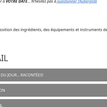
er à
VOTRE DATE
… N’hésitez pas à
questionner l’Aubergiste
sposition des ingrédients, des équipements et instruments de t
AIL
DU JOUR... RACONTÉES!
ION
IL