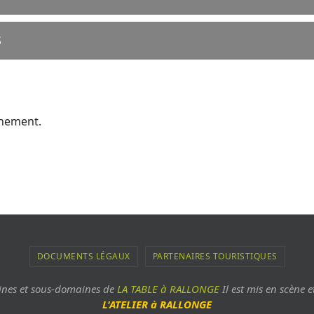
S
ènement.
DOCUMENTS LÉGAUX
PARTENAIRES TOURISTIQUES
aines et sous-domaines de
LA TABLE à RALLONGE
Il est mis en scène e
L'ATELIER à RALLONGE