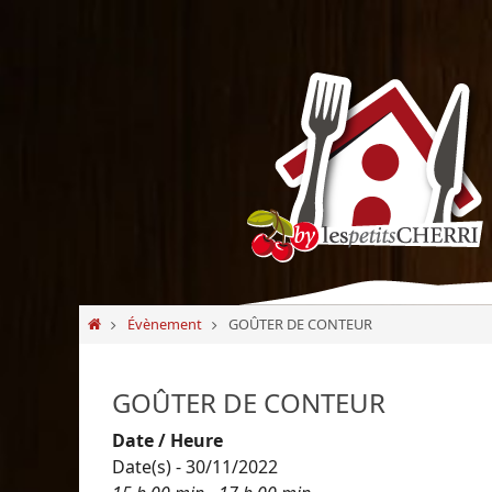
Passer
vers
le
contenu
Passer
Home
Évènement
GOÛTER DE CONTEUR
vers
le
contenu
GOÛTER DE CONTEUR
Date / Heure
Date(s) - 30/11/2022