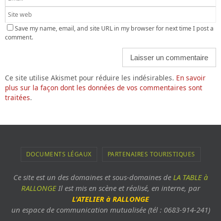
Save my name, email, and site URL in my browser for next time I post a
comment.
Ce site utilise Akismet pour réduire les indésirables.
En savoir
plus sur la façon dont les données de vos commentaires sont
traitées
.
DOCUMENTS LÉGAUX
PARTENAIRES TOURISTIQUES
Ce site est un des domaines et sous-domaines de
LA TABLE à
RALLONGE
Il est mis en scène et réalisé, en interne, par
L'ATELIER à RALLONGE
un espace de communication mutualisée (tél : 0683-914-241)