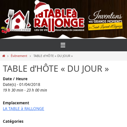
Passer
vers
le
contenu
Home
Évènement
TABLE d’HÔTE « DU JOUR »
TABLE d’HÔTE « DU JOUR »
Date / Heure
Date(s) - 01/04/2018
19 h 30 min - 23 h 00 min
Emplacement
LA TABLE à RALLONGE
Catégories