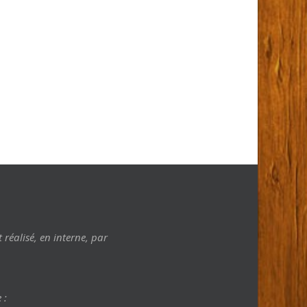
t réalisé, en interne, par
 :