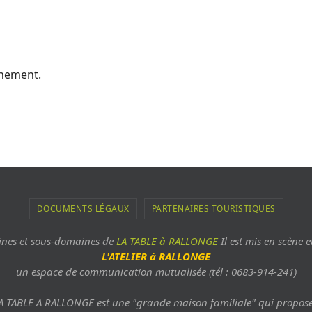
ènement.
DOCUMENTS LÉGAUX
PARTENAIRES TOURISTIQUES
aines et sous-domaines de
LA TABLE à RALLONGE
Il est mis en scène e
L'ATELIER à RALLONGE
un espace de communication mutualisée (tél : 0683-914-241)
A TABLE A RALLONGE est une "grande maison familiale" qui propose