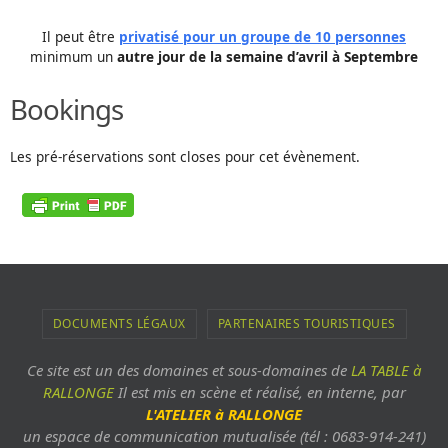
Il peut être
privatisé pour un groupe de 10 personnes
minimum un
autre jour de la semaine d’avril à Septembre
Bookings
Les pré-réservations sont closes pour cet évènement.
DOCUMENTS LÉGAUX
PARTENAIRES TOURISTIQUES
Ce site est un des domaines et sous-domaines de
LA TABLE à
RALLONGE
Il est mis en scène et réalisé, en interne, par
L'ATELIER à RALLONGE
un espace de communication mutualisée (tél : 0683-914-241)