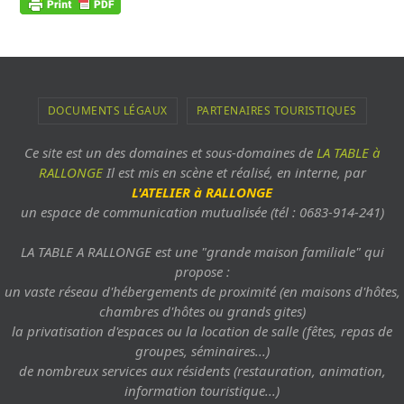
DOCUMENTS LÉGAUX
PARTENAIRES TOURISTIQUES
Ce site est un des domaines et sous-domaines de
LA TABLE à
RALLONGE
Il est mis en scène et réalisé, en interne, par
L'ATELIER à RALLONGE
un espace de communication mutualisée (tél : 0683-914-241)
LA TABLE A RALLONGE est une "grande maison familiale" qui
propose :
un vaste réseau d'hébergements de proximité (en maisons d'hôtes,
chambres d'hôtes ou grands gites)
la privatisation d'espaces ou la location de salle (fêtes, repas de
groupes, séminaires...)
de nombreux services aux résidents (restauration, animation,
information touristique...)