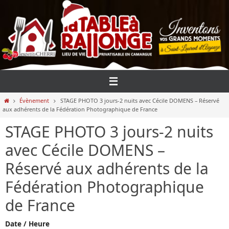
Passer
vers
le
contenu
Home
Évènement
STAGE PHOTO 3 jours-2 nuits avec Cécile DOMENS – Réservé
aux adhérents de la Fédération Photographique de France
STAGE PHOTO 3 jours-2 nuits
avec Cécile DOMENS –
Réservé aux adhérents de la
Fédération Photographique
de France
Date / Heure