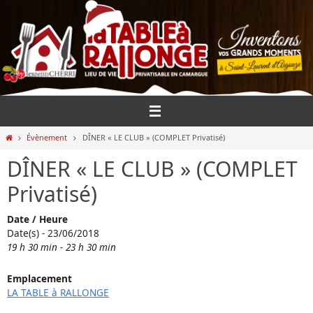
Passer
vers
le
contenu
Home
Évènement
DÎNER « LE CLUB » (COMPLET Privatisé)
DÎNER « LE CLUB » (COMPLET
Privatisé)
Date / Heure
Date(s) - 23/06/2018
19 h 30 min - 23 h 30 min
Emplacement
LA TABLE à RALLONGE