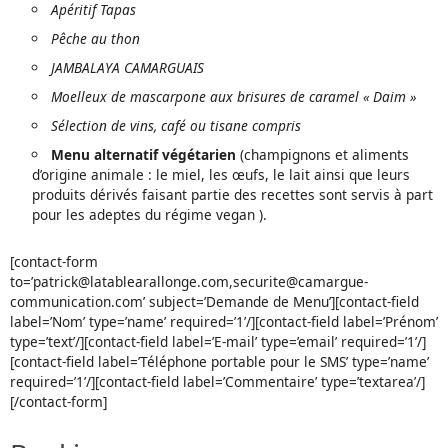
Apéritif Tapas
Pêche au thon
JAMBALAYA CAMARGUAIS
Moelleux de mascarpone aux brisures de caramel « Daim »
Sélection de vins, café ou tisane compris
Menu alternatif végétarien
(champignons et aliments
d’origine animale : le miel, les œufs, le lait ainsi que leurs
produits dérivés faisant partie des recettes sont servis à part
pour les adeptes du régime vegan ).
[contact-form
to=’patrick@latablearallonge.com,securite@camargue-
communication.com’ subject=’Demande de Menu’][contact-field
label=’Nom’ type=’name’ required=’1’/][contact-field label=’Prénom’
type=’text’/][contact-field label=’E-mail’ type=’email’ required=’1’/]
[contact-field label=’Téléphone portable pour le SMS’ type=’name’
required=’1’/][contact-field label=’Commentaire’ type=’textarea’/]
[/contact-form]