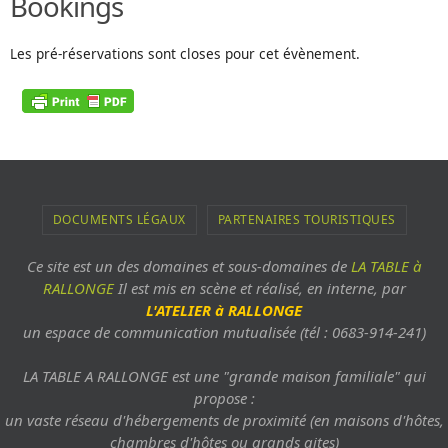
Bookings
Les pré-réservations sont closes pour cet évènement.
DOCUMENTS LÉGAUX
PARTENAIRES TOURISTIQUES
Ce site est un des domaines et sous-domaines de
LA TABLE à
RALLONGE
Il est mis en scène et réalisé, en interne, par
L'ATELIER à RALLONGE
un espace de communication mutualisée (tél : 0683-914-241)
LA TABLE A RALLONGE est une "grande maison familiale" qui
propose :
un vaste réseau d'hébergements de proximité (en maisons d'hôtes,
chambres d'hôtes ou grands gites)