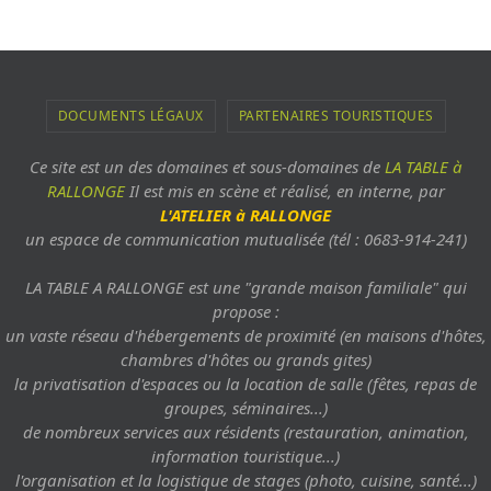
DOCUMENTS LÉGAUX
PARTENAIRES TOURISTIQUES
Ce site est un des domaines et sous-domaines de
LA TABLE à
RALLONGE
Il est mis en scène et réalisé, en interne, par
L'ATELIER à RALLONGE
un espace de communication mutualisée (tél : 0683-914-241)
LA TABLE A RALLONGE est une "grande maison familiale" qui
propose :
un vaste réseau d'hébergements de proximité (en maisons d'hôtes,
chambres d'hôtes ou grands gites)
la privatisation d'espaces ou la location de salle (fêtes, repas de
groupes, séminaires...)
de nombreux services aux résidents (restauration, animation,
information touristique...)
l'organisation et la logistique de stages (photo, cuisine, santé...)