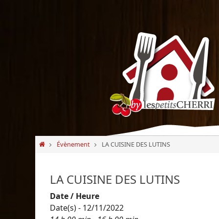
Passer
vers
le
contenu
Passer
Home
Évènement
LA CUISINE DES LUTINS
vers
le
contenu
LA CUISINE DES LUTINS
Date / Heure
Date(s) - 12/11/2022