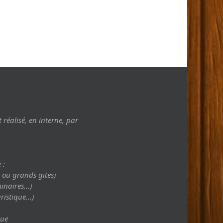
t réalisé, en interne, par
 :
 ou grands gites)
inaires...)
istique...)
gue