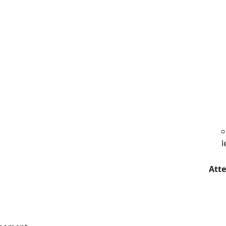
l
Atte