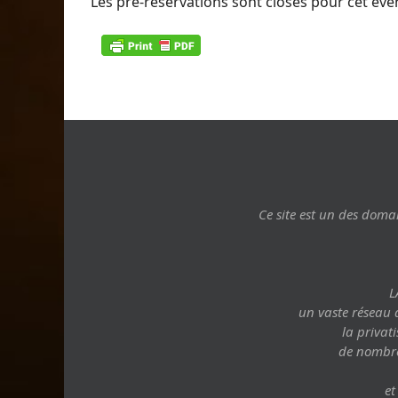
Les pré-réservations sont closes pour cet év
Ce site est un des dom
L
un vaste réseau 
la privati
de nombreu
et