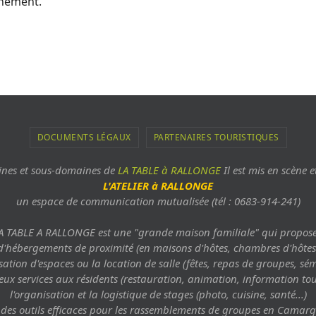
ènement.
DOCUMENTS LÉGAUX
PARTENAIRES TOURISTIQUES
aines et sous-domaines de
LA TABLE à RALLONGE
Il est mis en scène e
L'ATELIER à RALLONGE
un espace de communication mutualisée (tél : 0683-914-241)
A TABLE A RALLONGE est une "grande maison familiale" qui propose
d'hébergements de proximité (en maisons d'hôtes, chambres d'hôtes
sation d'espaces ou la location de salle (fêtes, repas de groupes, sém
x services aux résidents (restauration, animation, information tour
l'organisation et la logistique de stages (photo, cuisine, santé...)
 des outils efficaces pour les rassemblements de groupes en Camar