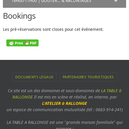
16H00-17H00 | GOÛTER... & RACONTAGES
Bookings
Les pré-réservations sont closes pour cet évènement.
DOCUMENTS LÉGAUX
PARTENAIRES TOURISTIQUES
Ce site est un des domaines et sous-domaines de
LA TABLE à
RALLONGE
Il est mis en scène et réalisé, en interne, par
L'ATELIER à RALLONGE
un espace de communication mutualisée (tél : 0683-914-241)
LA TABLE A RALLONGE est une "grande maison familiale" qui
propose :