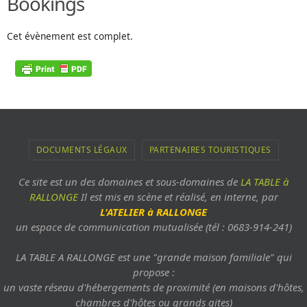
Bookings
Cet évènement est complet.
DOCUMENTS LÉGAUX
PARTENAIRES TOURISTIQUES
Ce site est un des domaines et sous-domaines de
LA TABLE à
RALLONGE
Il est mis en scène et réalisé, en interne, par
L'ATELIER à RALLONGE
un espace de communication mutualisée (tél : 0683-914-241)
LA TABLE A RALLONGE est une "grande maison familiale" qui
propose :
un vaste réseau d'hébergements de proximité (en maisons d'hôtes,
chambres d'hôtes ou grands gites)